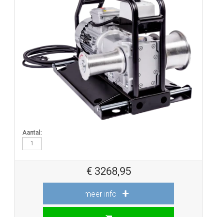
Aantal:
€
3268,95
meer info