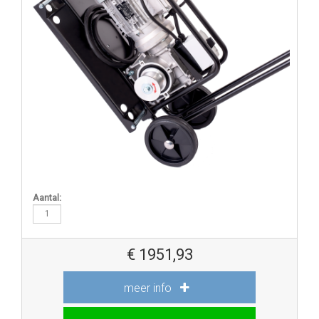
Aantal:
€
1951,93
meer info