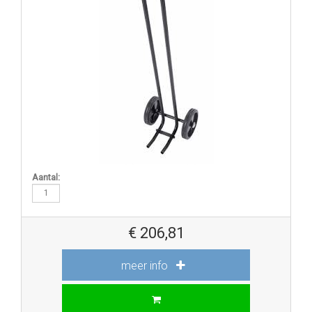
Aantal:
€
206,81
meer info