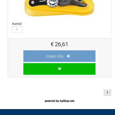
Aantal:
€
26,61
meer info
1
powered by
myShop.com