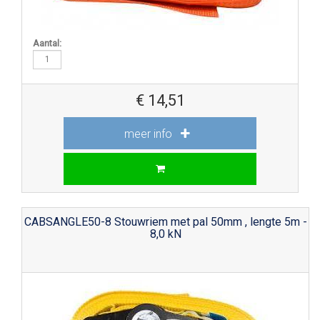
Aantal:
€
14,51
meer info
CABSANGLE50-8 Stouwriem met pal 50mm , lengte 5m -
8,0 kN