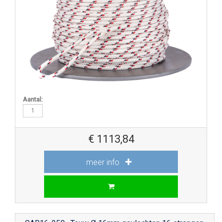
Aantal:
€
1113,84
meer info