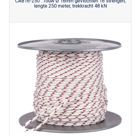
CAB16-250 . Touw Ø 16mm gevlochten 16 strengen,
lengte 250 meter, trekkracht 48 kN