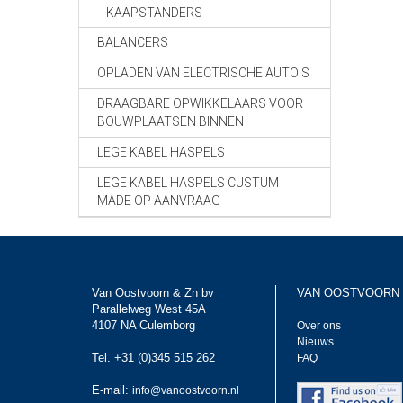
KAAPSTANDERS
BALANCERS
OPLADEN VAN ELECTRISCHE AUTO'S
DRAAGBARE OPWIKKELAARS VOOR
BOUWPLAATSEN BINNEN
LEGE KABEL HASPELS
LEGE KABEL HASPELS CUSTUM
MADE OP AANVRAAG
Van Oostvoorn & Zn bv
VAN OOSTVOORN
Parallelweg West 45A
4107 NA Culemborg
Over ons
Nieuws
Tel. +31 (0)345 515 262
FAQ
E-mail:
info@vanoostvoorn.nl