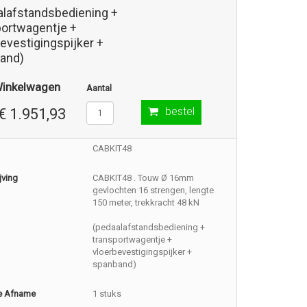
alafstandsbediening +
portwagentje +
evestigingspijker +
and)
Winkelwagen
Aantal
bestel
€ 1.951,93
CABKIT48
jving
CABKIT48 . Touw Ø 16mm
gevlochten 16 strengen, lengte
150 meter, trekkracht 48 kN
(pedaalafstandsbediening +
transportwagentje +
vloerbevestigingspijker +
spanband)
e Afname
1 stuks