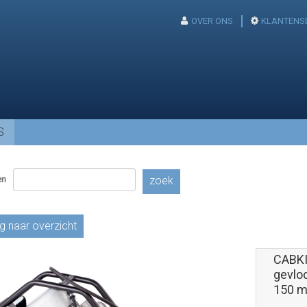
OVER ONS
KLANTENS
S
en
zoek
g naar overzicht
CABKI
gevlo
150 me