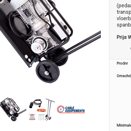
(peda
trans
vloerb
spanb
Prijs 
Prodnr
Omschri
Minimal