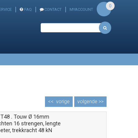
0
ERVICE
FAQ
CONTACT
MYACCOUNT
<<
vorige
volgende >>
T48 . Touw Ø 16mm
chten 16 strengen, lengte
ter, trekkracht 48 kN