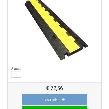
Aantal:
€
72,56
meer info