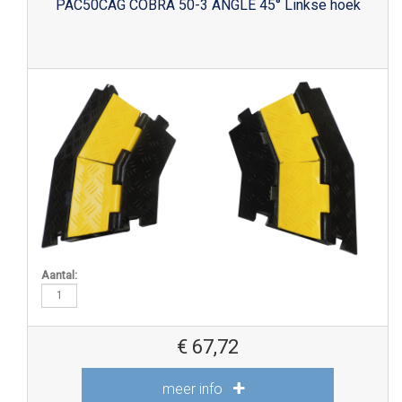
PAC50CAG COBRA 50-3 ANGLE 45° Linkse hoek
Aantal:
€
67,72
meer info