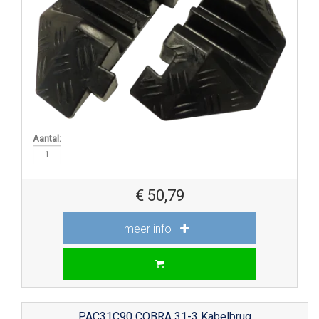
Aantal:
€
50,79
meer info
PAC31C90 COBRA 31-3 Kabelbrug