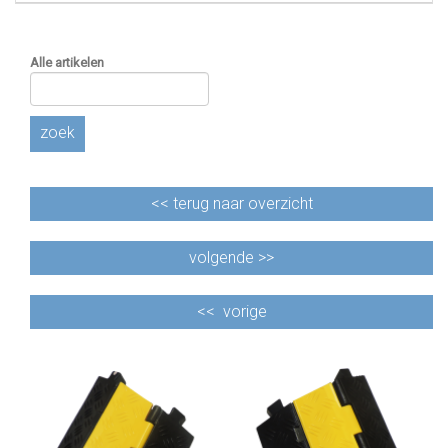
Alle artikelen
zoek
<<
terug naar overzicht
volgende >>
<<
vorige