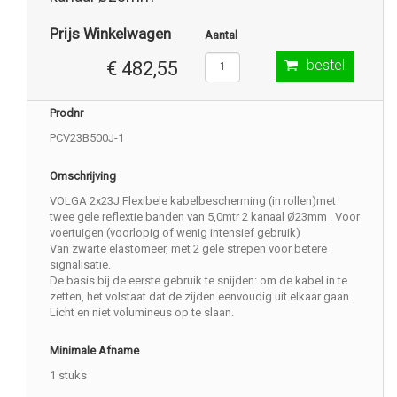
Prijs Winkelwagen
Aantal
bestel
€ 482,55
Prodnr
PCV23B500J-1
Omschrijving
VOLGA 2x23J Flexibele kabelbescherming (in rollen)met
twee gele reflextie banden van 5,0mtr 2 kanaal Ø23mm . Voor
voertuigen (voorlopig of wenig intensief gebruik)
Van zwarte elastomeer, met 2 gele strepen voor betere
signalisatie.
De basis bij de eerste gebruik te snijden: om de kabel in te
zetten, het volstaat dat de zijden eenvoudig uit elkaar gaan.
Licht en niet volumineus op te slaan.
Minimale Afname
1 stuks