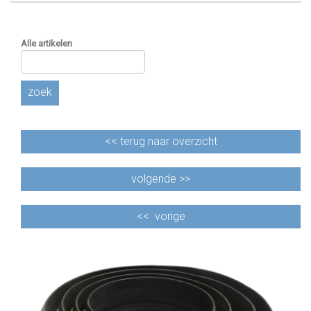
Alle artikelen
zoek
<<
terug naar overzicht
volgende >>
<<
vorige