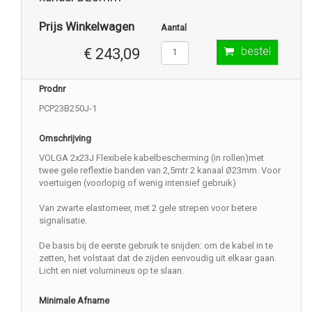
Prijs Winkelwagen
Aantal
bestel
€ 243,09
Prodnr
PCP23B250J-1
Omschrijving
VOLGA 2x23J Flexibele kabelbescherming (in rollen)met
twee gele reflextie banden van 2,5mtr 2 kanaal Ø23mm. Voor
voertuigen (voorlopig of wenig intensief gebruik)
Van zwarte elastomeer, met 2 gele strepen voor betere
signalisatie.
De basis bij de eerste gebruik te snijden: om de kabel in te
zetten, het volstaat dat de zijden eenvoudig uit elkaar gaan.
Licht en niet volumineus op te slaan.
Minimale Afname