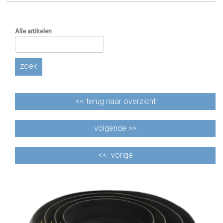
Alle artikelen
zoek
<<
terug naar overzicht
volgende >>
<<
vorige