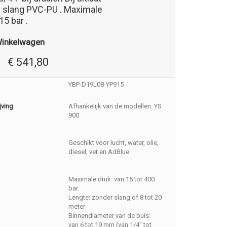
. slang PVC-PU . Maximale
15 bar .
Winkelwagen
€ 541,80
YBP-D19L08-YP915
jving
Afhankelijk van de modellen: YS
900
Geschikt voor lucht, water, olie,
diesel, vet en AdBlue.
Maximale druk: van 15 tot 400
bar
Lengte: zonder slang of 8 tot 20
meter
Binnendiameter van de buis:
van 6 tot 19 mm (van 1/4'' tot