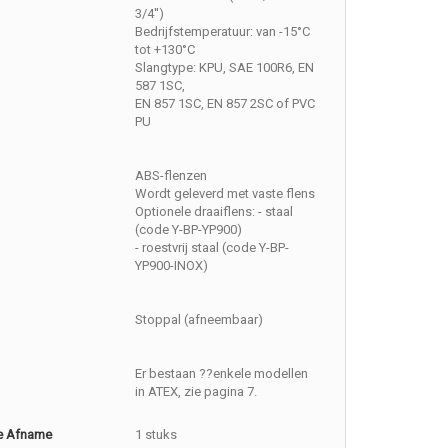
3/4'')
Bedrijfstemperatuur: van -15°C
tot +130°C
Slangtype: KPU, SAE 100R6, EN
587 1SC,
EN 857 1SC, EN 857 2SC of PVC
PU
ABS-flenzen
Wordt geleverd met vaste flens
Optionele draaiflens: - staal
(code Y-BP-YP900)
- roestvrij staal (code Y-BP-
YP900-INOX)
Stoppal (afneembaar)
Er bestaan ??enkele modellen
in ATEX, zie pagina 7.
e Afname
1 stuks