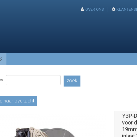
OVER ONS
KLANTENS
S
en
zoek
g naar overzicht
YBP-D
voor d
19mm 
inlaat 