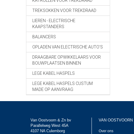
KATROLLEN VOOR TREKDRAAD
TREKSOKKEN VOOR TREKDRAAD
LIEREN - ELECTRISCHE
KAAPSTANDERS
BALANCERS
OPLADEN VAN ELECTRISCHE AUTO'S
DRAAGBARE OPWIKKELAARS VOOR
BOUWPLAATSEN BINNEN
LEGE KABEL HASPELS
LEGE KABEL HASPELS CUSTUM
MADE OP AANVRAAG
Van Oostvoorn & Zn bv
VAN OOSTVOORN
Parallelweg West 45A
4107 NA Culemborg
Over ons