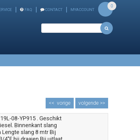
0
ERVICE
FAQ
CONTACT
MYACCOUNT
<<
vorige
volgende >>
19L-08-YP915 . Geschikt
iesel. Binnenkant slang
Lengte slang 8 mtr Bij
3/4"F bij draaien Bij uitlaat