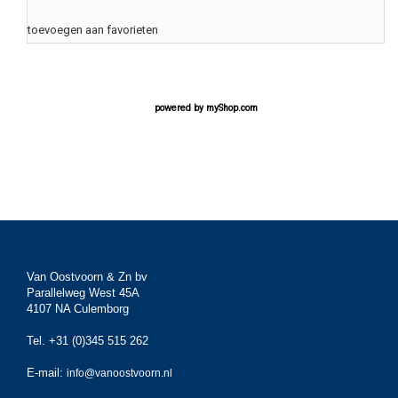
toevoegen aan favorieten
powered by
myShop.com
Van Oostvoorn & Zn bv
Parallelweg West 45A
4107 NA Culemborg
Tel. +31 (0)345 515 262
E-mail:
info@vanoostvoorn.nl