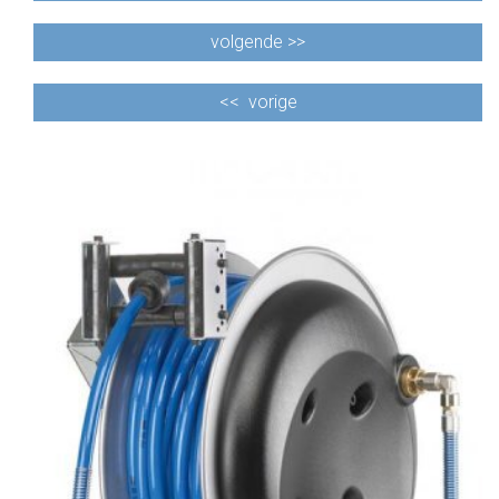
volgende >>
<<
vorige