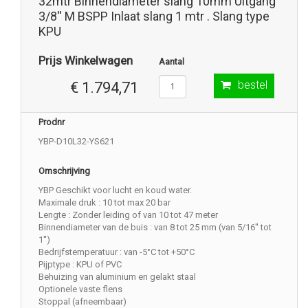
32mtr Binnendiameter slang 10mm Uitgang
3/8'' M BSPP Inlaat slang 1 mtr . Slang type
KPU
Prijs Winkelwagen
Aantal
bestel
€ 1.794,71
Prodnr
YBP-D10L32-YS621
Omschrijving
YBP Geschikt voor lucht en koud water.
Maximale druk : 10 tot max 20 bar
Lengte : Zonder leiding of van 10 tot 47 meter
Binnendiameter van de buis : van 8 tot 25 mm (van 5/16'' tot
1'')
Bedrijfstemperatuur : van -5°C tot +50°C
Pijptype : KPU of PVC
Behuizing van aluminium en gelakt staal
Optionele vaste flens
Stoppal (afneembaar)