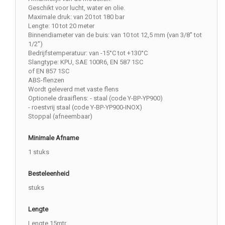
Geschikt voor lucht, water en olie.
Maximale druk: van 20 tot 180 bar
Lengte: 10 tot 20 meter
Binnendiameter van de buis: van 10 tot 12,5 mm (van 3/8'' tot
1/2'')
Bedrijfstemperatuur: van -15°C tot +130°C
Slangtype: KPU, SAE 100R6, EN 587 1SC
of EN 857 1SC
ABS-flenzen
Wordt geleverd met vaste flens
Optionele draaiflens: - staal (code Y-BP-YP900)
- roestvrij staal (code Y-BP-YP900-INOX)
Stoppal (afneembaar)
Minimale Afname
1 stuks
Besteleenheid
stuks
Lengte
Lengte 15mtr