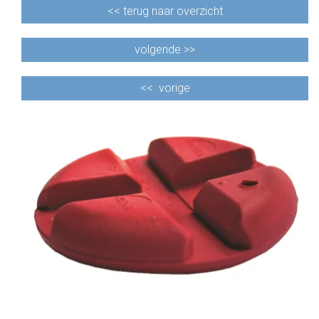
<<
terug naar overzicht
volgende >>
<<
vorige