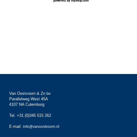
powered by
myShop.com
Van Oostvoorn & Zn bv
Parallelweg West 45A
4107 NA Culemborg
Tel. +31 (0)345 515 262
E-mail:
info@vanoostvoorn.nl