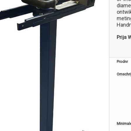
diame
ontwi
meting
Handm
Prijs 
Prodnr
Omschri
Minimal