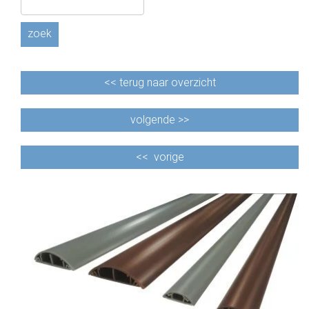
zoek
<<
terug naar overzicht
volgende >>
<<
vorige