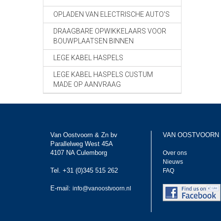
OPLADEN VAN ELECTRISCHE AUTO'S
DRAAGBARE OPWIKKELAARS VOOR
BOUWPLAATSEN BINNEN
LEGE KABEL HASPELS
LEGE KABEL HASPELS CUSTUM
MADE OP AANVRAAG
Van Oostvoorn & Zn bv
VAN OOSTVOORN
Parallelweg West 45A
4107 NA Culemborg
Over ons
Nieuws
Tel. +31 (0)345 515 262
FAQ
E-mail:
info@vanoostvoorn.nl