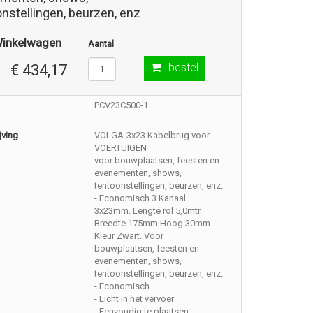
nstellingen, beurzen, enz
Winkelwagen
Aantal
bestel
€ 434,17
PCV23C500-1
jving
VOLGA-3x23 Kabelbrug voor
VOERTUIGEN
voor bouwplaatsen, feesten en
evenementen, shows,
tentoonstellingen, beurzen, enz.
- Economisch 3 Kanaal
3x23mm. Lengte rol 5,0mtr.
Breedte 175mm Hoog 30mm.
Kleur Zwart. Voor
bouwplaatsen, feesten en
evenementen, shows,
tentoonstellingen, beurzen, enz.
- Economisch
- Licht in het vervoer
- Eenvoudig te plaatsen