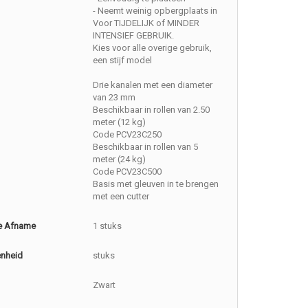
- Neemt weinig opbergplaats in
Voor TIJDELIJK of MINDER
INTENSIEF GEBRUIK.
Kies voor alle overige gebruik,
een stijf model
Drie kanalen met een diameter
van 23 mm
Beschikbaar in rollen van 2.50
meter (12 kg)
Code PCV23C250
Beschikbaar in rollen van 5
meter (24 kg)
Code PCV23C500
Basis met gleuven in te brengen
met een cutter
e Afname
1 stuks
enheid
stuks
Zwart