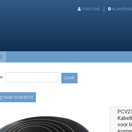
OVER ONS
KLANTENS
S
en
zoek
g naar overzicht
PCV2
Kabel
voor 
evene