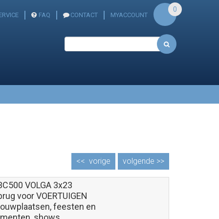
0
ERVICE
FAQ
CONTACT
MYACCOUNT
<<
vorige
volgende >>
3C500 VOLGA 3x23
brug voor VOERTUIGEN
bouwplaatsen, feesten en
menten, shows,