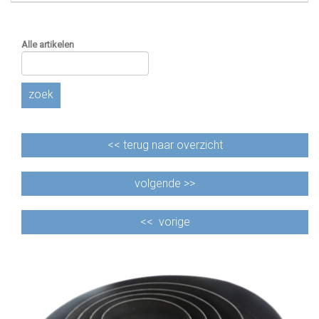
Alle artikelen
zoek
<<
terug naar overzicht
volgende >>
<<
vorige