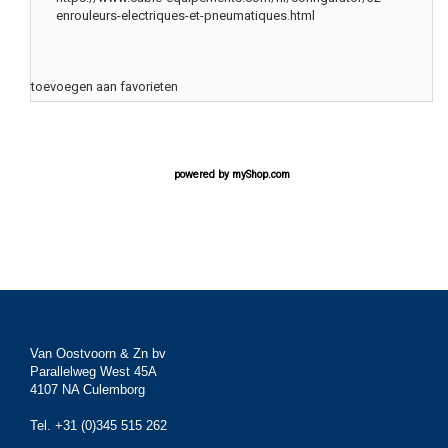
enrouleurs-electriques-et-pneumatiques.html
toevoegen aan favorieten
powered by
myShop.com
Van Oostvoorn & Zn bv
Parallelweg West 45A
4107 NA Culemborg
Tel. +31 (0)345 515 262