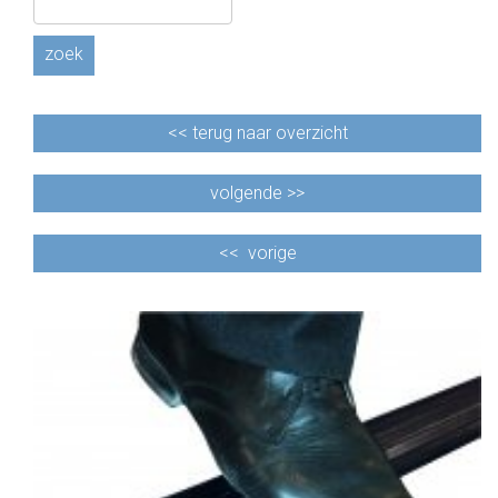
zoek
<<
terug naar overzicht
volgende >>
<<
vorige