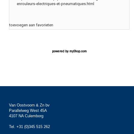
enrouleurs-electriques-et-pneumatiques.html
toevoegen aan favorieten
powered by
myShop.com
Van Oostvoorn & Zn bv
Parallelweg West 45A
4107 NA Culemborg
Tel. +31 (0)345 515 262