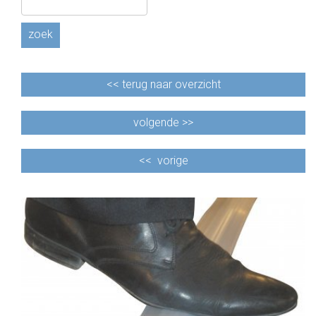
zoek
<<
terug naar overzicht
volgende >>
<<
vorige