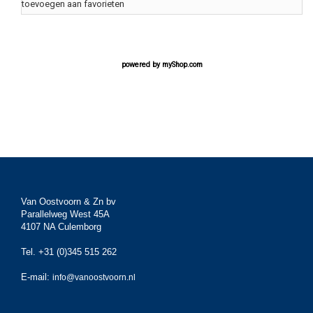
toevoegen aan favorieten
powered by
myShop.com
Van Oostvoorn & Zn bv
Parallelweg West 45A
4107 NA Culemborg
Tel. +31 (0)345 515 262
E-mail:
info@vanoostvoorn.nl