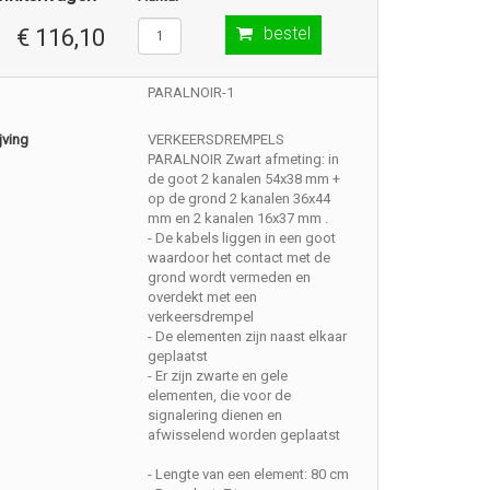
bestel
€ 116,10
PARALNOIR-1
jving
VERKEERSDREMPELS
PARALNOIR Zwart afmeting: in
de goot 2 kanalen 54x38 mm +
op de grond 2 kanalen 36x44
mm en 2 kanalen 16x37 mm .
- De kabels liggen in een goot
waardoor het contact met de
grond wordt vermeden en
overdekt met een
verkeersdrempel
- De elementen zijn naast elkaar
geplaatst
- Er zijn zwarte en gele
elementen, die voor de
signalering dienen en
afwisselend worden geplaatst
- Lengte van een element: 80 cm