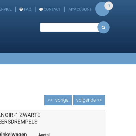
0
ERVICE
FAQ
CONTACT
MYACCOUNT
<<
vorige
volgende >>
LNOIR-1 ZWARTE
EERSDREMPELS
Winkelwagen
Aantal