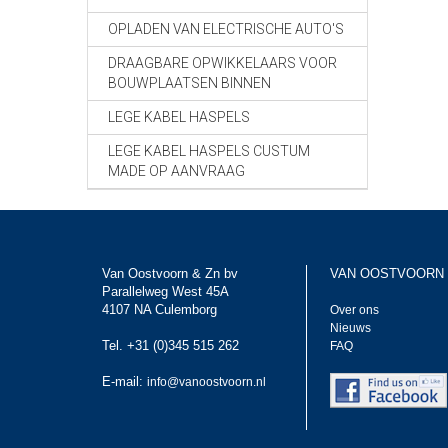
OPLADEN VAN ELECTRISCHE AUTO'S
DRAAGBARE OPWIKKELAARS VOOR
BOUWPLAATSEN BINNEN
LEGE KABEL HASPELS
LEGE KABEL HASPELS CUSTUM
MADE OP AANVRAAG
Van Oostvoorn & Zn bv
VAN OOSTVOORN
Parallelweg West 45A
4107 NA Culemborg
Over ons
Nieuws
Tel. +31 (0)345 515 262
FAQ
E-mail:
info@vanoostvoorn.nl