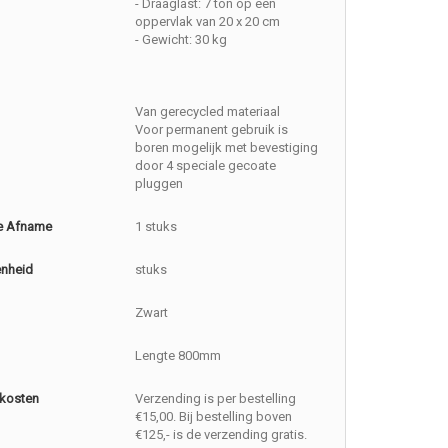
- Draaglast: 7 ton op een
oppervlak van 20 x 20 cm
- Gewicht: 30 kg
Van gerecycled materiaal
Voor permanent gebruik is
boren mogelijk met bevestiging
door 4 speciale gecoate
pluggen
e Afname
1 stuks
enheid
stuks
Zwart
Lengte 800mm
kosten
Verzending is per bestelling
€15,00. Bij bestelling boven
€125,- is de verzending gratis.