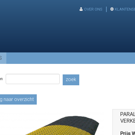
OVER ONS
KLANTENS
S
en
zoek
g naar overzicht
PARA
VERK
Prijs 