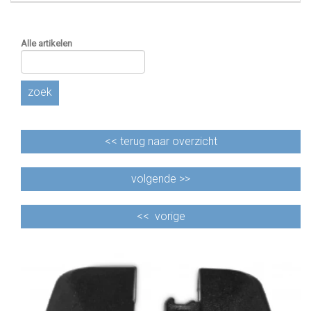
Alle artikelen
zoek
<<
terug naar overzicht
volgende >>
<<
vorige