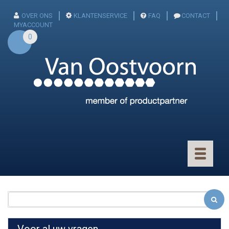
OVER ONS
KLANTENSERVICE
FAQ
CONTACT
MYACCOUNT
0
Toggle
navigatio