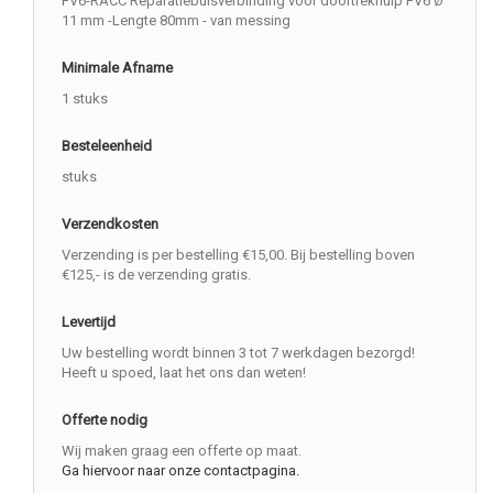
FV6-RACC Reparatiebuisverbinding voor doortrekhulp FV6 Ø
11 mm -Lengte 80mm - van messing
Minimale Afname
1 stuks
Besteleenheid
stuks
Verzendkosten
Verzending is per bestelling €15,00. Bij bestelling boven
€125,- is de verzending gratis.
Levertijd
Uw bestelling wordt binnen 3 tot 7 werkdagen bezorgd!
Heeft u spoed, laat het ons dan weten!
Offerte nodig
Wij maken graag een offerte op maat.
Ga hiervoor naar onze contactpagina.