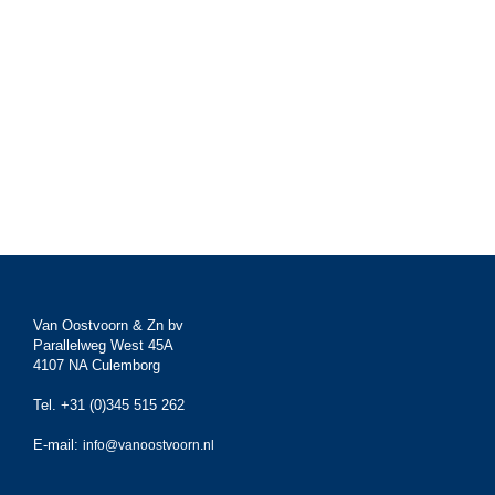
Van Oostvoorn & Zn bv
Parallelweg West 45A
4107 NA Culemborg
Tel. +31 (0)345 515 262
E-mail:
info@vanoostvoorn.nl