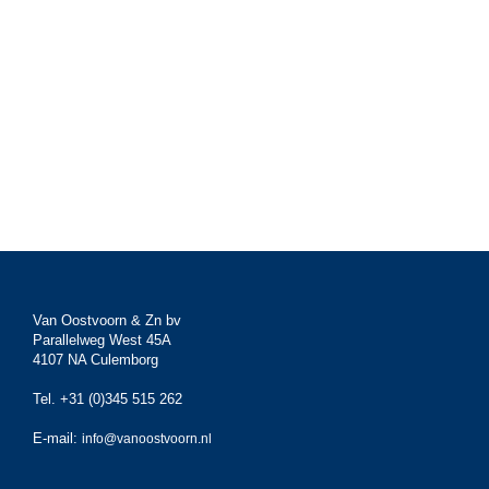
Van Oostvoorn & Zn bv
Parallelweg West 45A
4107 NA Culemborg
Tel. +31 (0)345 515 262
E-mail:
info@vanoostvoorn.nl