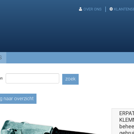
OVER ONS
KLANTENS
S
en
zoek
g naar overzicht
ERPA
KLEMM
behee
gebrui