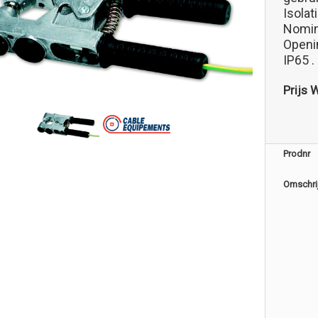
Isolat
Nomin
Openi
IP65 .
Prijs 
Prodnr
Omschri