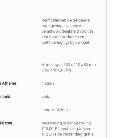
Verificatie van de geldende
regelgeving, evenals de
verantwoordelijkheid voor de
keuze van producten en
certificering ligt bij de klant.
Afmetingen 250 x 110 x 35 mm
Gewicht: 0,65 kg
e Afname
1 stuks
enheid
stuks
Lengte 14.5mtr
kosten
Verzending is per bestelling
€15,00. Bij bestelling boven
€125,- is de verzending gratis.