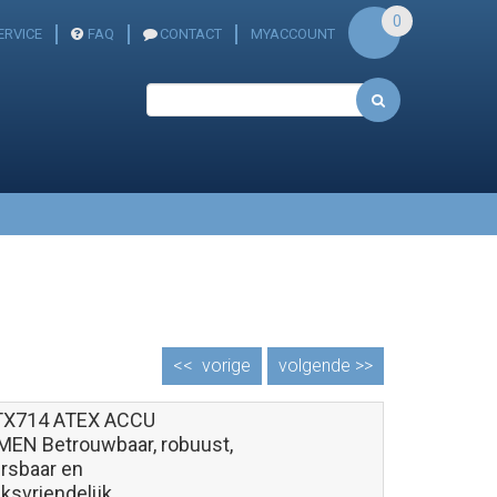
0
ERVICE
FAQ
CONTACT
MYACCOUNT
<<
vorige
volgende >>
TX714 ATEX ACCU
EN Betrouwbaar, robuust,
rsbaar en
ksvriendelijk