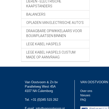
LIEREN - ELECTRISCHE
KAAPSTANDERS
BALANCERS
OPLADEN VAN ELECTRISCHE AUTO'S
DRAAGBARE OPWIKKELAARS VOOR
BOUWPLAATSEN BINNEN
LEGE KABEL HASPELS
LEGE KABEL HASPELS CUSTUM
MADE OP AANVRAAG
Van Oostvoorn & Zn bv
VAN OOSTVOORN
Parallelweg West 45A
4107 NA Culemborg
Over ons
Nieuws
Tel. +31 (0)345 515 262
FAQ
E-mail:
info@vanoostvoorn.nl