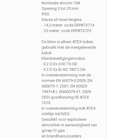
Nominale stroom 10A
Opening 3 tot 20 mm
IP65
Keuze uit twee lengtes
- 14,5 meter: code ERPATX714
- 25 meter: code ERPATX725
De klem is alleen ATEX indien
gebruikt met de meegeleverde
kabel.
Klembeveiligingsmodus:
- II 2 G Ex d IIC T6 Gb
- II 2 D Ex tb IIIC T85°C Db
In overeenstemming met de
normen EN 60079-0:2009, EN
600079-1: 2007, EN 60529:
1997+A1, EN60079-31: 2009
CESI-goedkeuring 03 ATEX
101X
In overeenstemming met ATEX-
richtlijn 64/9/EG
Geschikt voor explosieve
atmosfeer in aanwezigheid van
groep IC-gas
en brandbare poeders