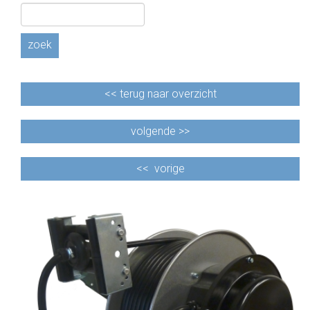
zoek
<<
terug naar overzicht
volgende >>
<<
vorige