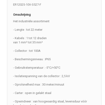
ER12025-10V-S527-F
Omschrijving
Het industriële assortiment
- Lengte : tot 22 meter
- Kabels : 1 tot 12 draden
van 1 mm² tot 35 mm²
- Collector : tot 100A
- Beschermingsniveau : IP65
- Gebruikstemperatuur : -5°C/+50°C
- Isolatiespanning van de collector : 2,5 kV
- Oprolsnelheid max : 30 meter/minuut
- Carter : open in gelakt staal
- Opwindveer : van hoogwaardig staal, levensduur vóór