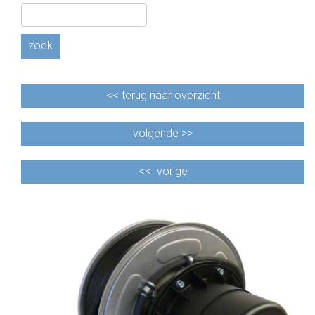
zoek
<<
terug naar overzicht
volgende >>
<<
vorige