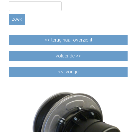
zoek
<<
terug naar overzicht
volgende >>
<<
vorige