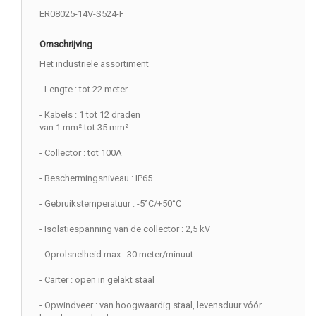
ER08025-14V-S524-F
Omschrijving
Het industriële assortiment
- Lengte : tot 22 meter
- Kabels : 1 tot 12 draden
van 1 mm² tot 35 mm²
- Collector : tot 100A
- Beschermingsniveau : IP65
- Gebruikstemperatuur : -5°C/+50°C
- Isolatiespanning van de collector : 2,5 kV
- Oprolsnelheid max : 30 meter/minuut
- Carter : open in gelakt staal
- Opwindveer : van hoogwaardig staal, levensduur vóór