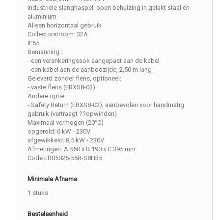
Industriële slanghaspel: open behuizing in gelakt staal en
aluminium
Alleen horizontaal gebruik
Collectorstroom: 32A
IP65
Bemanning :
- een verankeringssok aangepast aan de kabel
- een kabel aan de aanbodzijde, 2,50 m lang
Geleverd zonder flens, optioneel:
- vaste flens (ERXS8-03)
Andere optie:
- Safety Return (ERXS8-02), aanbevolen voor handmatig
gebruik (vertraagt ??opwinden)
Maximaal vermogen (20°C)
opgerold: 6 kW - 230V
afgewikkeld: 8,5 kW - 230V
Afmetingen: A 550 x B 190 x C 395 mm
Code ER05025-55R-S8H35
Minimale Afname
1 stuks
Besteleenheid