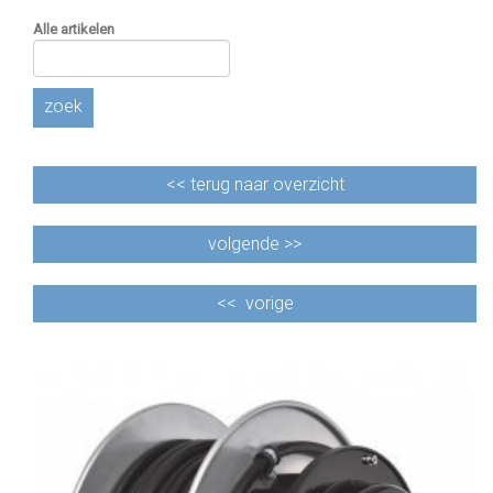
Alle artikelen
zoek
<<
terug naar overzicht
volgende >>
<<
vorige