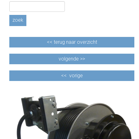
zoek
<<
terug naar overzicht
volgende >>
<<
vorige