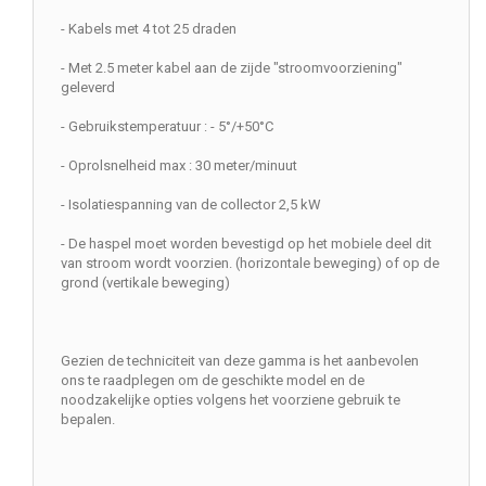
- Kabels met 4 tot 25 draden
- Met 2.5 meter kabel aan de zijde "stroomvoorziening"
geleverd
- Gebruikstemperatuur : - 5°/+50°C
- Oprolsnelheid max : 30 meter/minuut
- Isolatiespanning van de collector 2,5 kW
- De haspel moet worden bevestigd op het mobiele deel dit
van stroom wordt voorzien. (horizontale beweging) of op de
grond (vertikale beweging)
Gezien de techniciteit van deze gamma is het aanbevolen
ons te raadplegen om de geschikte model en de
noodzakelijke opties volgens het voorziene gebruik te
bepalen.