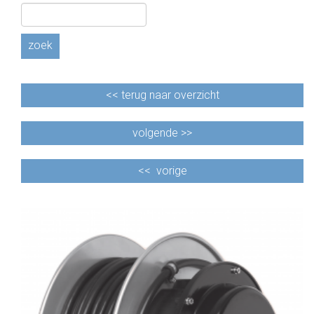
zoek
<<
terug naar overzicht
volgende >>
<<
vorige