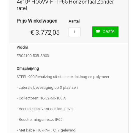
4x10² HO5VV-F - IP65 Horizontaal Zonder
ratel
Prijs Winkelwagen
Aantal
bestel
€ 3.772,05
Prodnr
ER04100-50R-S903
Omschrijving
STEEL 900 Behuizing uit staal met laklaag en polymeer
- Laterale bevestiging op 3 plaatsen
- Collectoren: 16-32-60-100 A
- Veer uit staal voor een lang leven
- Beschermingsniveau IP65
- Met kabel H07RN-F, CF? geleverd