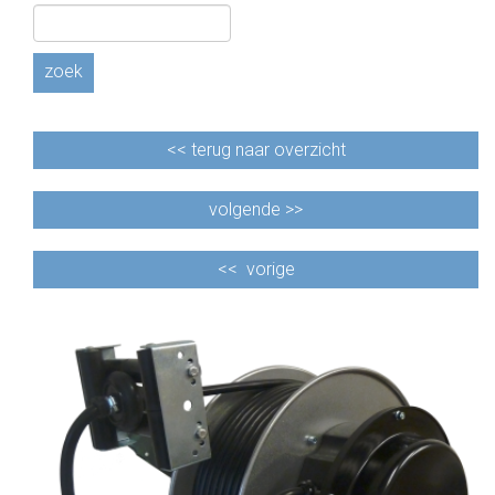
zoek
<<
terug naar overzicht
volgende >>
<<
vorige