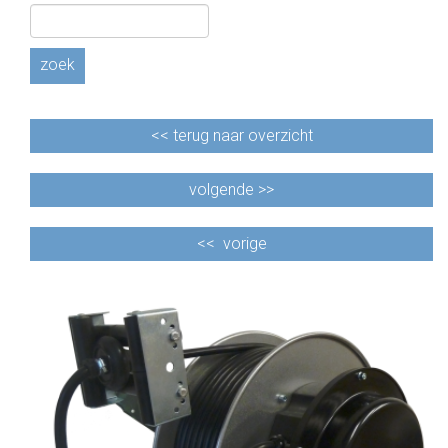
zoek
<<
terug naar overzicht
volgende >>
<<
vorige