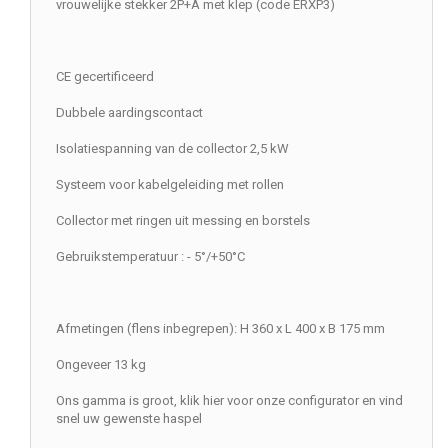
vrouwelijke stekker 2P+A met klep (code ERXP3)
CE gecertificeerd
Dubbele aardingscontact
Isolatiespanning van de collector 2,5 kW
Systeem voor kabelgeleiding met rollen
Collector met ringen uit messing en borstels
Gebruikstemperatuur : - 5°/+50°C
Afmetingen (flens inbegrepen): H 360 x L 400 x B 175 mm
Ongeveer 13 kg
Ons gamma is groot, klik hier voor onze configurator en vind
snel uw gewenste haspel