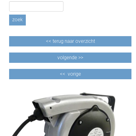
zoek
<<
terug naar overzicht
volgende >>
<<
vorige