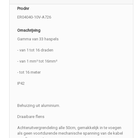
Prodnr
ER04040-10V-A726
Omschrijving
Gamma van 33 haspels
- van 1 tot 16 draden
- van 1 mm² tot 16mm²
- tot 16 meter
IP42
Behuizing uit aluminium.
Draaibare flens
Achteruitvergrendeling alle 50cm, gemakkelijk in te voegen
als geen voortdurende mechanische spanning van de kabel