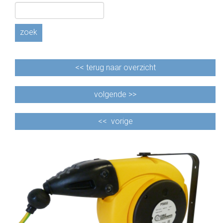
zoek
<<
terug naar overzicht
volgende >>
<<
vorige