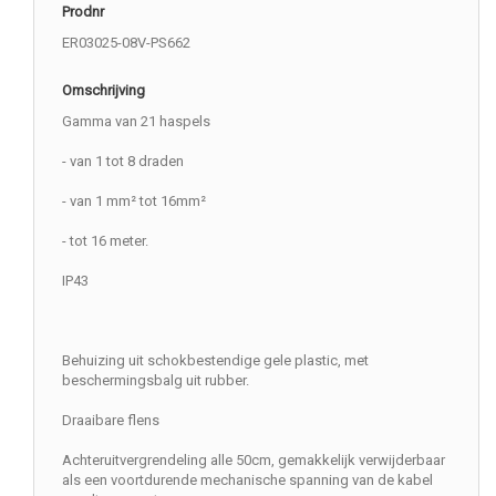
Prodnr
ER03025-08V-PS662
Omschrijving
Gamma van 21 haspels
- van 1 tot 8 draden
- van 1 mm² tot 16mm²
- tot 16 meter.
IP43
Behuizing uit schokbestendige gele plastic, met
beschermingsbalg uit rubber.
Draaibare flens
Achteruitvergrendeling alle 50cm, gemakkelijk verwijderbaar
als een voortdurende mechanische spanning van de kabel