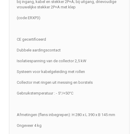
bij ingang, kabel en stekker 2P+A; bij uitgang, drievoudige
vrouwelijke stekker 2P+A met klep
(code ERXP3)
CE gecertificeerd
Dubbele aardingscontact
Isolatiespanning van de collector 2,5 kW
Systeem voor kabelgeleiding met rollen
Collector met ringen uit messing en borstels
Gebruikstemperatuur : - 5°/+50°C
Afmetingen (flens inbegrepen): H 280 x L 390 x B 145 mm
Ongeveer 4 kg