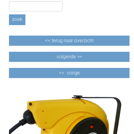
zoek
<<
terug naar overzicht
volgende >>
<<
vorige