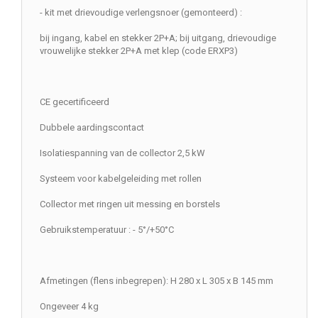
- kit met drievoudige verlengsnoer (gemonteerd) :
bij ingang, kabel en stekker 2P+A; bij uitgang, drievoudige
vrouwelijke stekker 2P+A met klep (code ERXP3)
CE gecertificeerd
Dubbele aardingscontact
Isolatiespanning van de collector 2,5 kW
Systeem voor kabelgeleiding met rollen
Collector met ringen uit messing en borstels
Gebruikstemperatuur : - 5°/+50°C
Afmetingen (flens inbegrepen): H 280 x L 305 x B 145 mm
Ongeveer 4 kg