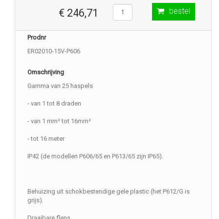
bestel
€ 246,71
Prodnr
ER02010-15V-P606
Omschrijving
Gamma van 25 haspels
- van 1 tot 8 draden
- van 1 mm² tot 16mm²
- tot 16 meter
IP42 (de modellen P606/65 en P613/65 zijn IP65).
Behuizing uit schokbestendige gele plastic (het P612/G is
grijs).
Draaibare flens