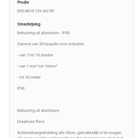
Prodnr
ER0-8010-13V-AS781
Omschrijving
Behuizing uit aluminium - IP43
Gamma van 30 haspels voor industrie
- van 1 tot 16 draden
- van 1 mm² tot 16mm²
- tot 30 meter
IP43
Behuizing uit aluminium.
Draaibare flens
Achteruitvergrendeling alle 50cm, gemakkelijk in te voegen