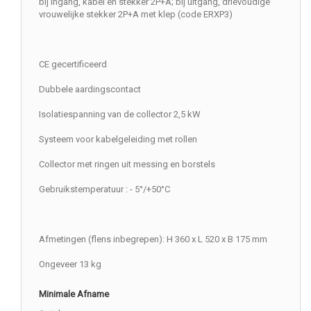
bij ingang, kabel en stekker 2P+A; bij uitgang, drievoudige
vrouwelijke stekker 2P+A met klep (code ERXP3)
CE gecertificeerd
Dubbele aardingscontact
Isolatiespanning van de collector 2,5 kW
Systeem voor kabelgeleiding met rollen
Collector met ringen uit messing en borstels
Gebruikstemperatuur : - 5°/+50°C
Afmetingen (flens inbegrepen): H 360 x L 520 x B 175 mm
Ongeveer 13 kg
Minimale Afname