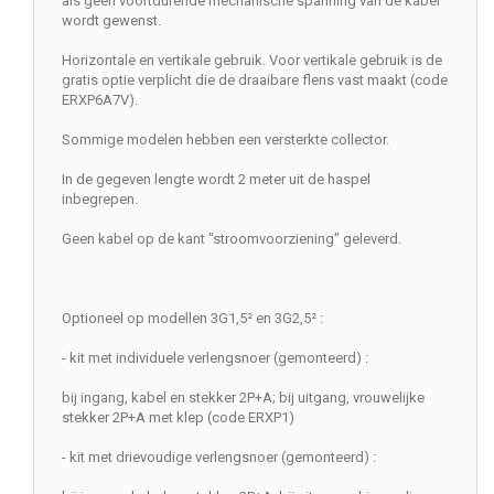
als geen voortdurende mechanische spanning van de kabel
wordt gewenst.
Horizontale en vertikale gebruik. Voor vertikale gebruik is de
gratis optie verplicht die de draaibare flens vast maakt (code
ERXP6A7V).
Sommige modelen hebben een versterkte collector.
In de gegeven lengte wordt 2 meter uit de haspel
inbegrepen.
Geen kabel op de kant "stroomvoorziening" geleverd.
Optioneel op modellen 3G1,5² en 3G2,5² :
- kit met individuele verlengsnoer (gemonteerd) :
bij ingang, kabel en stekker 2P+A; bij uitgang, vrouwelijke
stekker 2P+A met klep (code ERXP1)
- kit met drievoudige verlengsnoer (gemonteerd) :