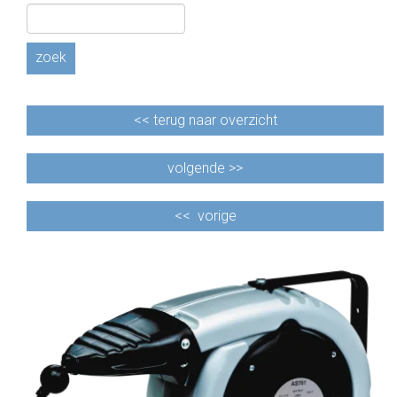
zoek
<<
terug naar overzicht
volgende >>
<<
vorige