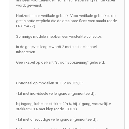
als geen voortdurende mechanische spanning van de kabel
wordt gewenst.
Horizontale en vertikale gebruik. Voor vertikale gebruik is de
gratis optie verplicht die de draaibare flens vast maakt (code
ERXP6A7V).
Sommige modelen hebben een versterkte collector.
In de gegeven lengte wordt 2 meter uit de haspel
inbegrepen.
Geen kabel op de kant "stroomvoorziening" geleverd.
Optioneel op modellen 3G1,5² en 3G2,5² :
- kit met individuele verlengsnoer (gemonteerd) :
bij ingang, kabel en stekker 2P+A; bij uitgang, vrouwelijke
stekker 2P+A met klep (code ERXP1)
- kit met drievoudige verlengsnoer (gemonteerd) :