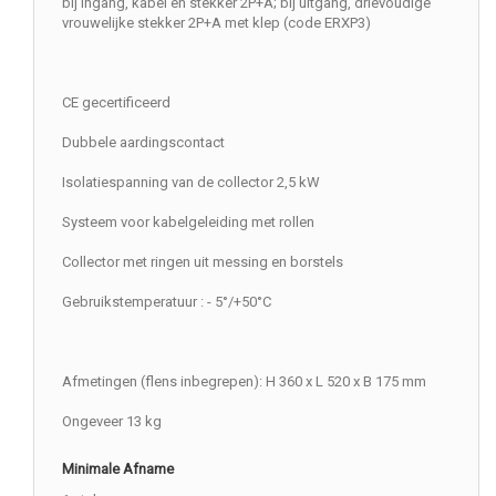
bij ingang, kabel en stekker 2P+A; bij uitgang, drievoudige
vrouwelijke stekker 2P+A met klep (code ERXP3)
CE gecertificeerd
Dubbele aardingscontact
Isolatiespanning van de collector 2,5 kW
Systeem voor kabelgeleiding met rollen
Collector met ringen uit messing en borstels
Gebruikstemperatuur : - 5°/+50°C
Afmetingen (flens inbegrepen): H 360 x L 520 x B 175 mm
Ongeveer 13 kg
Minimale Afname