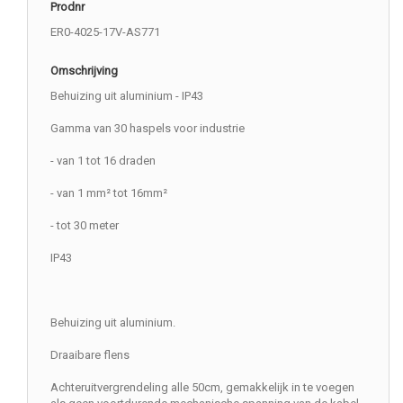
Prodnr
ER0-4025-17V-AS771
Omschrijving
Behuizing uit aluminium - IP43
Gamma van 30 haspels voor industrie
- van 1 tot 16 draden
- van 1 mm² tot 16mm²
- tot 30 meter
IP43
Behuizing uit aluminium.
Draaibare flens
Achteruitvergrendeling alle 50cm, gemakkelijk in te voegen