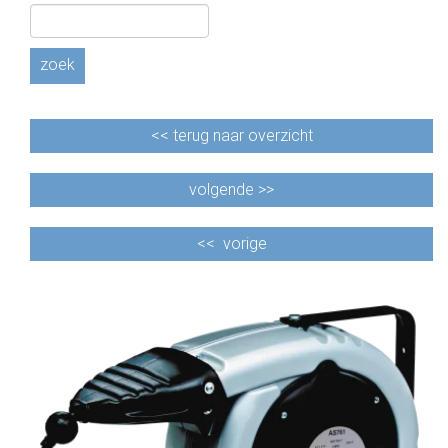
zoek
<<
terug naar overzicht
volgende >>
<<
vorige