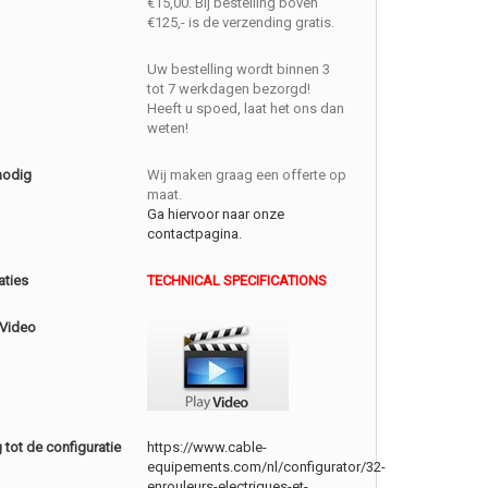
€15,00. Bij bestelling boven
€125,- is de verzending gratis.
Uw bestelling wordt binnen 3
tot 7 werkdagen bezorgd!
Heeft u spoed, laat het ons dan
weten!
nodig
Wij maken graag een offerte op
maat.
Ga hiervoor naar onze
contactpagina.
aties
TECHNICAL SPECIFICATIONS
 Video
tot de configuratie
https://www.cable-
equipements.com/nl/configurator/32-
enrouleurs-electriques-et-