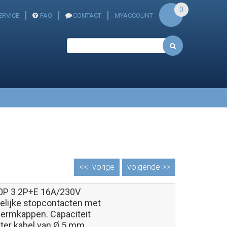
0
ERVICE
FAQ
CONTACT
MYACCOUNT
<<
vorige
volgende >>
P 3 2P+E 16A/230V
elijke stopcontacten met
ermkappen. Capaciteit
ter kabel van Ø 5 mm