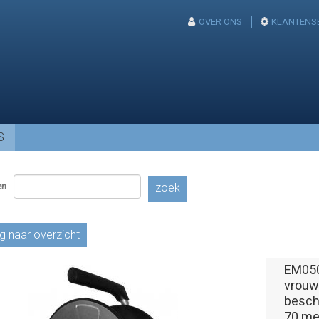
OVER ONS
KLANTENS
S
en
zoek
g naar overzicht
EM050
vrouw
besch
70 me