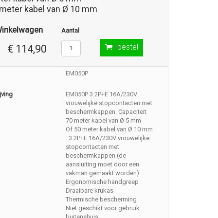
 meter kabel van Ø 10 mm
Winkelwagen
Aantal
bestel
€ 114,90
EM050P
jving
EM050P 3 2P+E 16A/230V
vrouwelijke stopcontacten met
beschermkappen. Capaciteit
70 meter kabel van Ø 5 mm
Of 50 meter kabel van Ø 10 mm
. 3 2P+E 16A/230V vrouwelijke
stopcontacten met
beschermkappen (de
aansluiting moet door een
vakman gemaakt worden)
Ergonomische handgreep
Draaibare krukas
Thermische bescherming
Niet geschikt voor gebruik
buitenshuis