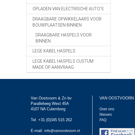
OPLADEN VAN ELECTRISCHE AUTO'S
DRAAGBARE OPWIKKELAARS VOOR
BOUWPLAATSEN BINNEN
DRAAGBARE HASPELS VOOR
BINNEN
LEGE KABEL HASPELS
LEGE KABEL HASPELS CUSTUM
MADE OP AANVRAAG
Van Oostvoorn & Zn bv
VAN OOSTVOORN
Parallelweg West 45A
4107 NA Culemborg
Over ons
Nieuws
Tel. +31 (0)345 515 262
FAQ
E-mail:
info@vanoostvoorn.nl