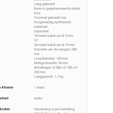
Leeg geleverd
Basis in gegalvaniseerde stalen
buis
Trommel gemaakt van
hoogwaardig synthetisch
materiaal
Capaciteit
70 meter kabel van Ø 5 mm
Of
50 meter kabel van Ø 10 mm
Diameter van de wangen: 280
mm
Loopdiameter: 105 mm
Nuttige breedte: 90 mm
Afmetingen: B 280 x D 185 x H
360 mm
Leeggewicht: 1,7 kg
e Afname
1 stuks
enheid
stuks
kosten
Verzending is per bestelling