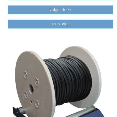
volgende >>
<<
vorige