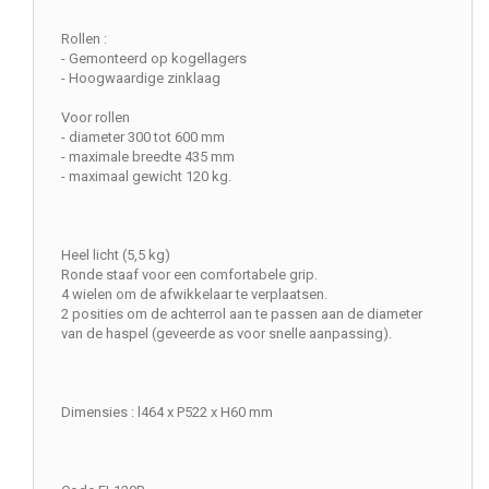
Rollen :
- Gemonteerd op kogellagers
- Hoogwaardige zinklaag
Voor rollen
- diameter 300 tot 600 mm
- maximale breedte 435 mm
- maximaal gewicht 120 kg.
Heel licht (5,5 kg)
Ronde staaf voor een comfortabele grip.
4 wielen om de afwikkelaar te verplaatsen.
2 posities om de achterrol aan te passen aan de diameter
van de haspel (geveerde as voor snelle aanpassing).
Dimensies : l464 x P522 x H60 mm