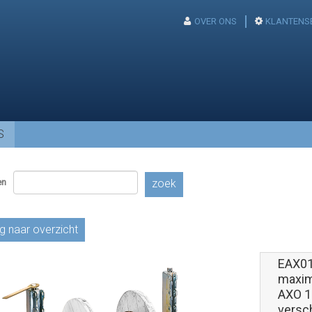
OVER ONS
KLANTENS
S
en
zoek
g naar overzicht
EAX01
maxima
AXO 1
versch