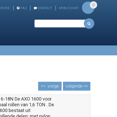
0
ERVICE
FAQ
CONTACT
MYACCOUNT
<<
vorige
volgende >>
6-18N De AXO 1600 voor
al rollen van 1,6 TON . De
600 bestaat uit
illende delen: met nylon