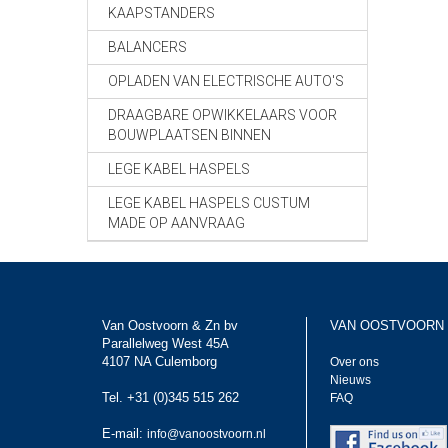
KAAPSTANDERS
BALANCERS
OPLADEN VAN ELECTRISCHE AUTO'S
DRAAGBARE OPWIKKELAARS VOOR
BOUWPLAATSEN BINNEN
LEGE KABEL HASPELS
LEGE KABEL HASPELS CUSTUM
MADE OP AANVRAAG
Van Oostvoorn & Zn bv
VAN OOSTVOORN
Parallelweg West 45A
4107 NA Culemborg
Over ons
Nieuws
Tel. +31 (0)345 515 262
FAQ
E-mail:
info@vanoostvoorn.nl