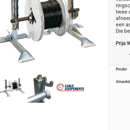
rings
twee 
afnee
een a
Die b
Prijs 
Prodnr
Omschri