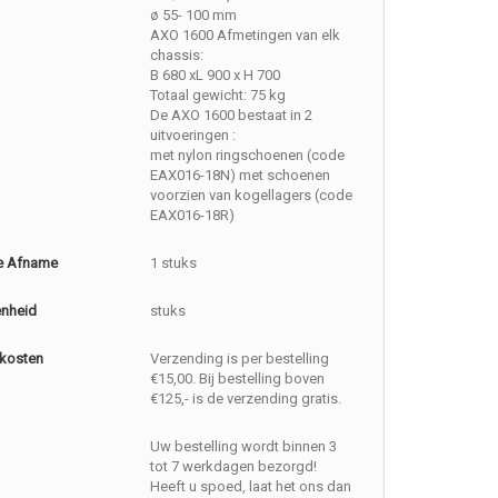
ø 55- 100 mm
AXO 1600 Afmetingen van elk
chassis:
B 680 xL 900 x H 700
Totaal gewicht: 75 kg
De AXO 1600 bestaat in 2
uitvoeringen :
met nylon ringschoenen (code
EAX016-18N) met schoenen
voorzien van kogellagers (code
EAX016-18R)
e Afname
1 stuks
enheid
stuks
kosten
Verzending is per bestelling
€15,00. Bij bestelling boven
€125,- is de verzending gratis.
Uw bestelling wordt binnen 3
tot 7 werkdagen bezorgd!
Heeft u spoed, laat het ons dan