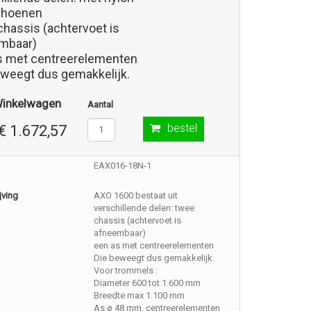
choenen
chassis (achtervoet is
mbaar)
s met centreerelementen
eweegt dus gemakkelijk.
Winkelwagen
Aantal
bestel
€ 1.672,57
EAX016-18N-1
jving
AXO 1600 bestaat uit
verschillende delen: twee
chassis (achtervoet is
afneembaar)
een as met centreerelementen
Die beweegt dus gemakkelijk.
Voor trommels :
Diameter 600 tot 1.600 mm
Breedte max 1.100 mm
As ø 48 mm, centreerelementen