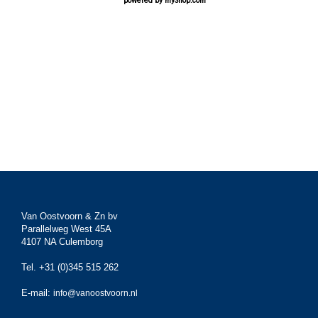
powered by
myShop.com
Van Oostvoorn & Zn bv
Parallelweg West 45A
4107 NA Culemborg
Tel. +31 (0)345 515 262
E-mail:
info@vanoostvoorn.nl