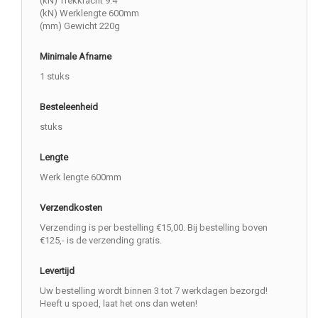
(kN) Trekkracht 9.4
(kN) Werklengte 600mm
(mm) Gewicht 220g
Minimale Afname
1 stuks
Besteleenheid
stuks
Lengte
Werk lengte 600mm
Verzendkosten
Verzending is per bestelling €15,00. Bij bestelling boven
€125,- is de verzending gratis.
Levertijd
Uw bestelling wordt binnen 3 tot 7 werkdagen bezorgd!
Heeft u spoed, laat het ons dan weten!