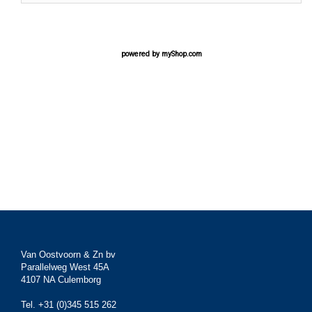
powered by
myShop.com
Van Oostvoorn & Zn bv
Parallelweg West 45A
4107 NA Culemborg
Tel. +31 (0)345 515 262