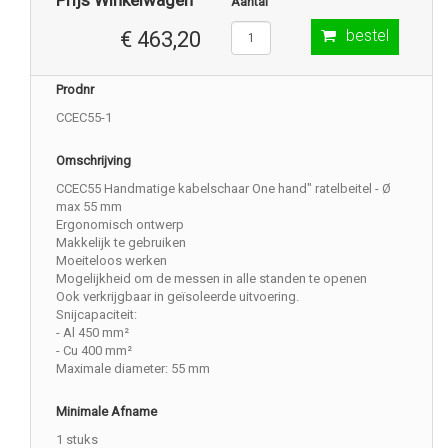
Prijs Winkelwagen
Aantal
bestel
€ 463,20
Prodnr
CCEC55-1
Omschrijving
CCEC55 Handmatige kabelschaar One hand" ratelbeitel - Ø
max 55 mm
Ergonomisch ontwerp
Makkelijk te gebruiken
Moeiteloos werken
Mogelijkheid om de messen in alle standen te openen
Ook verkrijgbaar in geïsoleerde uitvoering.
Snijcapaciteit:
- Al 450 mm²
- Cu 400 mm²
Maximale diameter: 55 mm
Minimale Afname
1 stuks