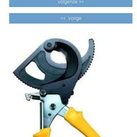
volgende >>
<<
vorige