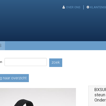
OVER ONS
KLANTENS
S
en
zoek
g naar overzicht
BXSU
steun 
Onder