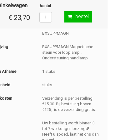
Winkelwagen
Aantal
bestel
€ 23,70
BXSUPPMAGN
jving
BXSUPPMAGN Magnetische
steun voor looplamp .
Ondersteuning handlamp
e Afname
1 stuks
enheid
stuks
kosten
Verzending is per bestelling
€15,00. Bij bestelling boven
€125,- is de verzending gratis.
Uw bestelling wordt binnen 3
tot 7 werkdagen bezorgd!
Heeft u spoed, laat het ons dan
weten!