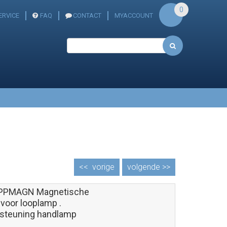
0
ERVICE
FAQ
CONTACT
MYACCOUNT
<<
vorige
volgende >>
PPMAGN Magnetische
voor looplamp .
steuning handlamp