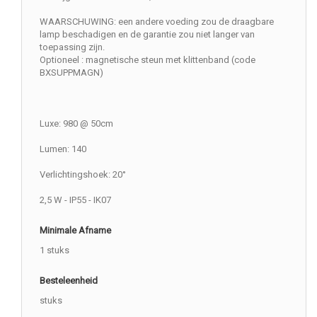
WAARSCHUWING: een andere voeding zou de draagbare
lamp beschadigen en de garantie zou niet langer van
toepassing zijn.
Optioneel : magnetische steun met klittenband (code
BXSUPPMAGN)
Luxe: 980 @ 50cm
Lumen: 140
Verlichtingshoek: 20°
2,5 W - IP55 - IK07
Minimale Afname
1 stuks
Besteleenheid
stuks