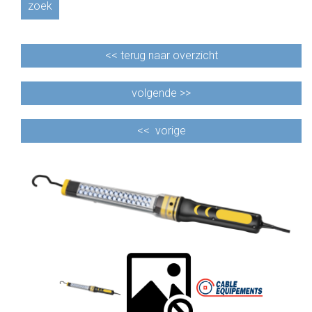
zoek
<<
terug naar overzicht
volgende >>
<<
vorige