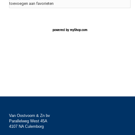
toevoegen aan favorieten
powered by
myShop.com
Van Oostvoorn & Zn bv
Parallelweg West 45A
4107 NA Culemborg