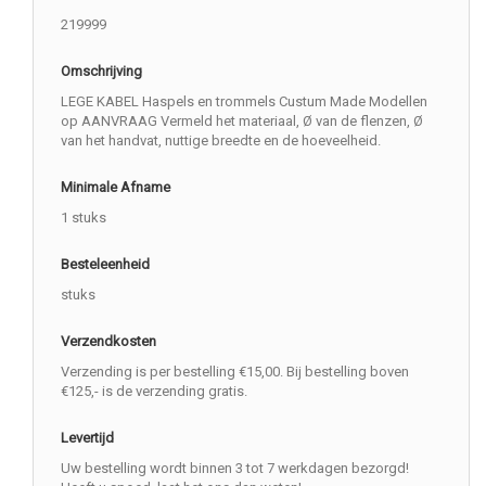
219999
Omschrijving
LEGE KABEL Haspels en trommels Custum Made Modellen
op AANVRAAG Vermeld het materiaal, Ø van de flenzen, Ø
van het handvat, nuttige breedte en de hoeveelheid.
Minimale Afname
1 stuks
Besteleenheid
stuks
Verzendkosten
Verzending is per bestelling €15,00. Bij bestelling boven
€125,- is de verzending gratis.
Levertijd
Uw bestelling wordt binnen 3 tot 7 werkdagen bezorgd!